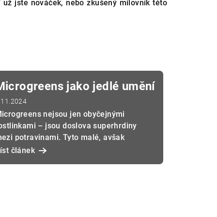
Ať už jste nováček, nebo zkušený milovník této
Microgreens jako jedlé umění
.11.2024
icrogreens nejsou jen obyčejnými
ostlinkami – jsou doslova superhrdiny
ezi potravinami. Tyto malé, avšak
ýživově bohaté zelené výhonky nabízejí
íst článek
e...