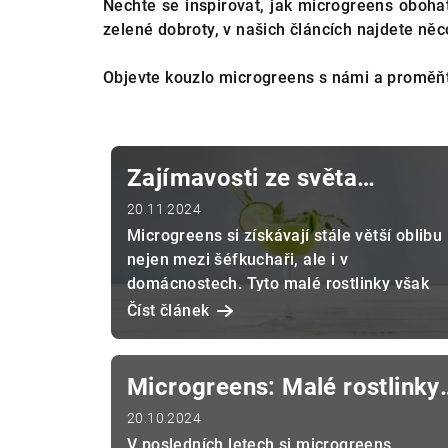
Nechte se inspirovat, jak microgreens obohatí
zelené dobroty, v našich článcích najdete něc
Objevte kouzlo microgreens s námi a proměňt
V
ý
Zajímavosti ze světa
p
microgreens: Co možná
20.11.2024
Microgreens si získávají stále větší oblibu
i
nevíte o těchto malých
nejen mezi šéfkuchaři, ale i v
zázracích
s
domácnostech. Tyto malé rostlinky však
skrývají víc, než se na první pohled...
Číst článek
č
l
Microgreens: Malé rostlinky,
á
velké zdraví
20.10.2024
n
V posledních letech si microgreens