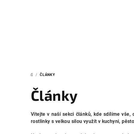
Přejít
na
obsah
/
ČLÁNKY
DOMŮ
Články
Vítejte v naší sekci článků, kde sdílíme vše,
rostlinky s velkou silou využít v kuchyni, pěs