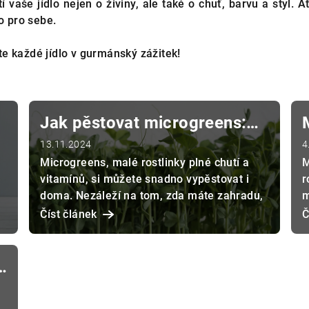
 vaše jídlo nejen o živiny, ale také o chuť, barvu a styl. 
o pro sebe.
e každé jídlo v gurmánský zážitek!
Jak pěstovat microgreens:
Jednoduchý návod pro
13.11.2024
4
Microgreens, malé rostlinky plné chutí a
M
každého
vitamínů, si můžete snadno vypěstovat i
r
doma. Nezáleží na tom, zda máte zahradu,
m
balkon nebo jen okenní parap...
v
Číst článek
Č
n