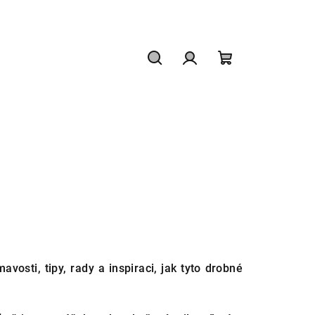
Hledat
Přihlášení
Nákupní
košík
vosti, tipy, rady a inspiraci, jak tyto drobné