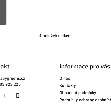
o
4
položek celkem
O
v
l
á
akt
Informace pro vás
d
a
abygreens.cz
O nás
c
05 923 225
Kontakty
í
Obchodní podmínky
p
Podmínky ochrany osobníc
r
v