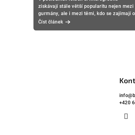
k
získávají stále větší popularitu nejen mezi
gurmány, ale i mezi těmi, kdo se zajímají 
ů
zdravý životní styl. Co jso...
Číst článek
Z
á
Kont
p
a
info
@
b
+420 6
t
í