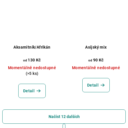
Aksamitník/Afrikán
Asijský mix
130 Kč
90 Kč
od
od
Momentálně nedostupné
Momentálně nedostupné
(>5 ks)
Detail
Detail
Načíst 12 dalších
S