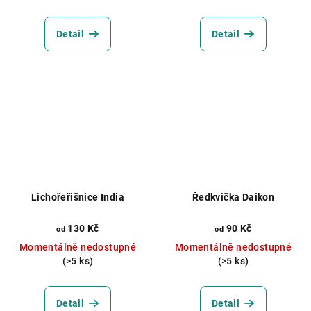
Detail
Detail
Lichořeřišnice India
Ředkvička Daikon
130 Kč
90 Kč
od
od
Momentálně nedostupné
Momentálně nedostupné
(>5 ks)
(>5 ks)
Detail
Detail