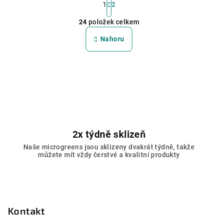
t
1
2
O
r
24
položek celkem
á
v
n
l
Nahoru
k
á
o
d
v
a
á
n
c
í
í
p
r
v
2x týdně sklizeň
k
Naše microgreens jsou sklizeny dvakrát týdně, takže
y
můžete mít vždy čerstvé a kvalitní produkty
v
ý
p
Z
i
á
s
p
Kontakt
u