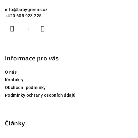
a
info
@
babygreens.cz
t
+420 605 923 225
í
Informace pro vás
O nás
Kontakty
Obchodní podmínky
Podmínky ochrany osobních údajů
Články