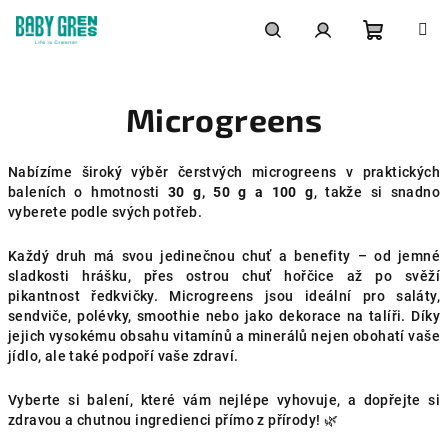
Přejít
na
obsah
Nákupní
Hledat
Přihlášení
Microgreens
košík
Nabízíme široký výběr čerstvých microgreens v praktických
baleních o hmotnosti
30 g, 50 g a 100 g
, takže si snadno
vyberete podle svých potřeb.
Každý druh má svou jedinečnou chuť a benefity – od jemné
sladkosti hrášku, přes ostrou chuť hořčice až po svěží
pikantnost ředkvičky. Microgreens jsou ideální pro saláty,
sendviče, polévky, smoothie nebo jako dekorace na talíři. Díky
jejich vysokému obsahu vitamínů a minerálů nejen obohatí vaše
jídlo, ale také podpoří vaše zdraví.
Vyberte si balení, které vám nejlépe vyhovuje, a dopřejte si
zdravou a chutnou ingredienci přímo z přírody! 🌿