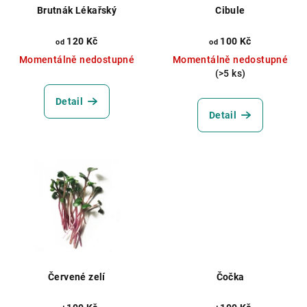
r
Brutnák Lékařský
Cibule
o
d
120 Kč
100 Kč
od
od
u
Momentálně nedostupné
Momentálně nedostupné
(>5 ks)
k
t
Detail
Detail
ů
Červené zelí
Čočka