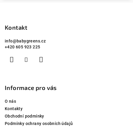
Z
á
p
Kontakt
a
info
@
babygreens.cz
t
+420 605 923 225
í
Informace pro vás
O nás
Kontakty
Obchodní podmínky
Podmínky ochrany osobních údajů