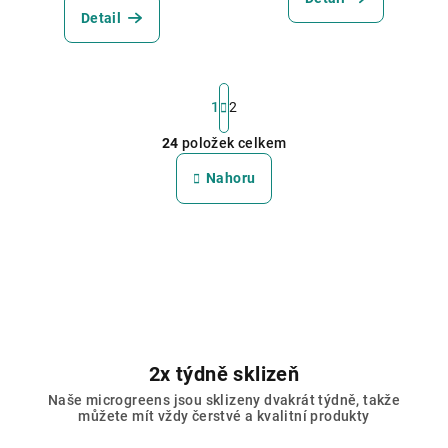
Detail
S
t
1
2
r
24
položek celkem
á
O
n
v
Nahoru
k
l
o
á
v
á
d
n
a
í
c
í
p
r
2x týdně sklizeň
v
Naše microgreens jsou sklizeny dvakrát týdně, takže
k
můžete mít vždy čerstvé a kvalitní produkty
y