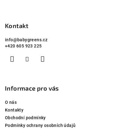
v
Z
ý
p
á
i
p
Kontakt
s
a
u
info
@
babygreens.cz
t
+420 605 923 225
í
Informace pro vás
O nás
Kontakty
Obchodní podmínky
Podmínky ochrany osobních údajů