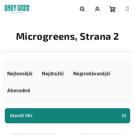
Přejít
na
obsah
Nákupní
Hledat
Přihlášení
Microgreens
, Strana 2
košík
Ř
a
Nejlevnější
Nejdražší
Nejprodávanější
z
e
Abecedně
n
í
p
Otevřít filtr
r
V
o